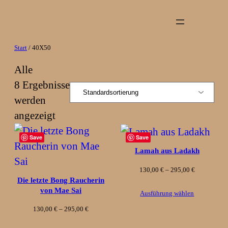
Zum
Inhalt
springen
Start
/ 40X50
Alle
8 Ergebnisse
werden
angezeigt
Save
Save
Lamah aus Ladakh
Preisspanne
130,00
€
–
295,00
€
Die letzte Bong Raucherin
130,00 €
von Mae Sai
Ausführung wählen
bis
Preisspanne:
130,00
€
–
295,00
€
295,00 €
130,00 €