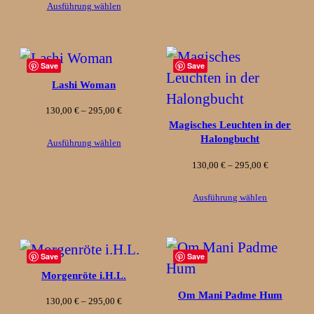
Ausführung wählen
bis
295,00 €
Save
Save
Lashi Woman
Preisspanne:
130,00
€
–
295,00
€
Magisches Leuchten in der
130,00 €
Halongbucht
Ausführung wählen
bis
Preisspanne
130,00
€
–
295,00
€
295,00 €
130,00 €
Ausführung wählen
bis
295,00 €
Save
Save
Morgenröte i.H.L.
Om Mani Padme Hum
Preisspanne:
130,00
€
–
295,00
€