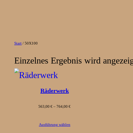
Zum
Inhalt
springen
Start
/ 50X100
Einzelnes Ergebnis wird angezeig
Räderwerk
Preisspanne:
563,00
€
–
764,00
€
563,00 €
Ausführung wählen
bis