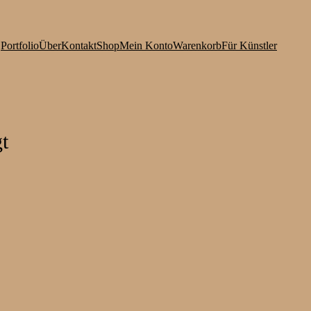
Portfolio
Über
Kontakt
Shop
Mein Konto
Warenkorb
Für Künstler
t