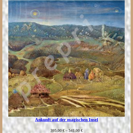
bis
231,00 €
Ankunft auf der magischen Insel
Preisspanne:
395,00
€
–
541,00
€