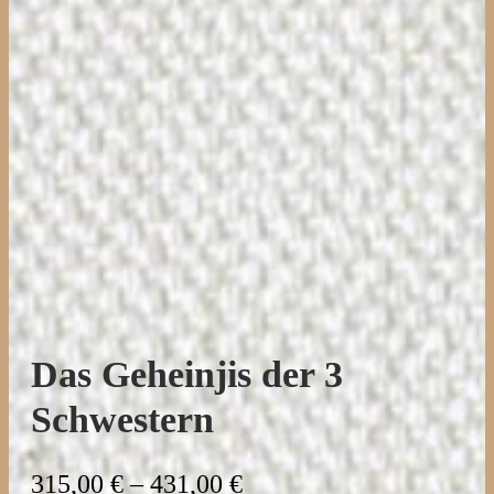
Das Geheinjis der 3
Schwestern
P
315,00
€
–
431,00
€