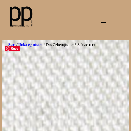
Zum
Inhalt
springen
Start
/
Unkategorisiert
/ Das Geheinjis der 3 Schwestern
Save