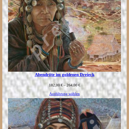
Abendröte im goldenen Dreieck
Preisspanne:
182,00
€
–
264,00
€
182,00 €
Ausführung wählen
bis
264,00 €