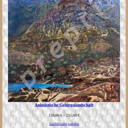
575,00 €
Animistische Gebirgslandschaft
Preisspanne:
156,00
€
–
231,00
€
156,00 €
Ausführung wählen