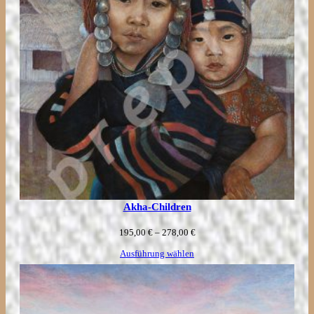
Akha-Children
Preisspanne:
195,00
€
–
278,00
€
195,00 €
Ausführung wählen
bis
278,00 €