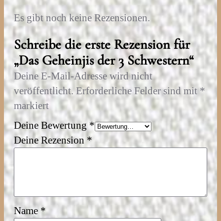
e
Es gibt noch keine Rezensionen.
r
Schreibe die erste Rezension für
n
„Das Geheinjis der 3 Schwestern“
M
e
Deine E-Mail-Adresse wird nicht
n
veröffentlicht.
Erforderliche Felder sind mit
*
g
markiert
e
Deine Bewertung
*
Deine Rezension
*
Name
*