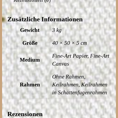
0
n
0
j
Zusätzliche Informationen
i
€
Gewicht
3 kg
s
b
d
Größe
40 × 50 × 5 cm
i
e
s
r
Fine-Art Papier, Fine-Art
Medium
4
3
Canvas
3
S
1
Ohne Rahmen,
c
,
Rahmen
Keilrahmen, Keilrahmen
h
0
in Schattenfugenrahmen
w
0
e
s
Rezensionen
€
t