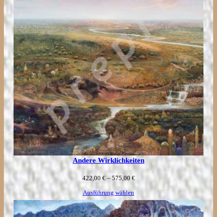
Andere Wirklichkeiten
Preisspanne:
422,00
€
–
575,00
€
422,00 €
Ausführung wählen
bis