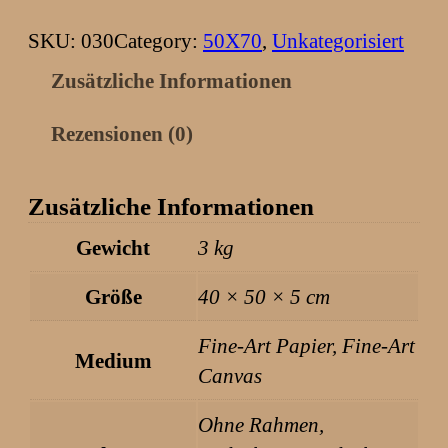
3
t
9
i
SKU:
030
Category:
50X70
, 
Unkategorisiert
5
s
Zusätzliche Informationen
,
c
0
h
Rezensionen (0)
0
e
F
Zusätzliche Informationen
€
r
Gewicht
3 kg
b
ü
i
c
Größe
40 × 50 × 5 cm
s
h
5
t
Fine-Art Papier, Fine-Art
Medium
4
e
Canvas
1
M
Ohne Rahmen,
,
e