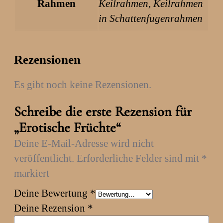
Rahmen
Keilrahmen, Keilrahmen
0
n
in Schattenfugenrahmen
0
g
e
€
Rezensionen
Es gibt noch keine Rezensionen.
Schreibe die erste Rezension für
„Erotische Früchte“
Deine E-Mail-Adresse wird nicht
veröffentlicht.
Erforderliche Felder sind mit
*
markiert
Deine Bewertung
*
Deine Rezension
*