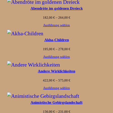
Abendröte im goldenen Dreieck
Preisspanne:
182,00
€
–
264,00
€
182,00 €
Ausführung wählen
bis
Akha-Children
264,00 €
Preisspanne:
195,00
€
–
278,00
€
195,00 €
Ausführung wählen
bis
Andere Wirklichkeiten
278,00 €
Preisspanne:
422,00
€
–
575,00
€
422,00 €
Ausführung wählen
bis
Animistische Gebirgslandschaft
575,00 €
Preisspanne:
156,00
€
–
231,00
€