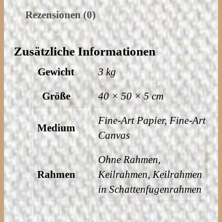
,
A
Rezensionen (0)
0
n
0
g
Zusätzliche Informationen
T
€
Gewicht
3 kg
o
b
n
Größe
40 × 50 × 5 cm
i
A
s
r
Fine-Art Papier, Fine-Art
Medium
3
c
Canvas
2
h
9
Ohne Rahmen,
i
,
Rahmen
Keilrahmen, Keilrahmen
p
0
in Schattenfugenrahmen
e
0
l
M