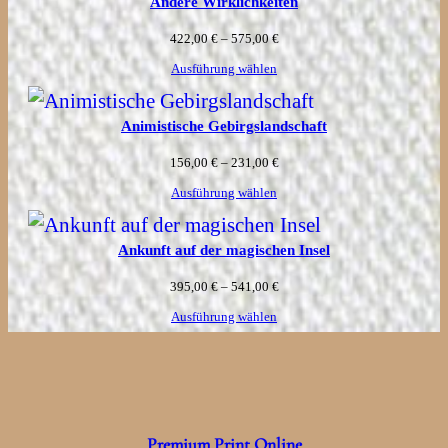
Andere Wirklichkeiten
278,00 €
Preisspanne:
422,00
€
–
575,00
€
422,00 €
Ausführung wählen
bis
Animistische Gebirgslandschaft
575,00 €
Preisspanne:
156,00
€
–
231,00
€
156,00 €
Ausführung wählen
bis
Ankunft auf der magischen Insel
231,00 €
Preisspanne:
395,00
€
–
541,00
€
395,00 €
Ausführung wählen
bis
541,00 €
Premium Print Online