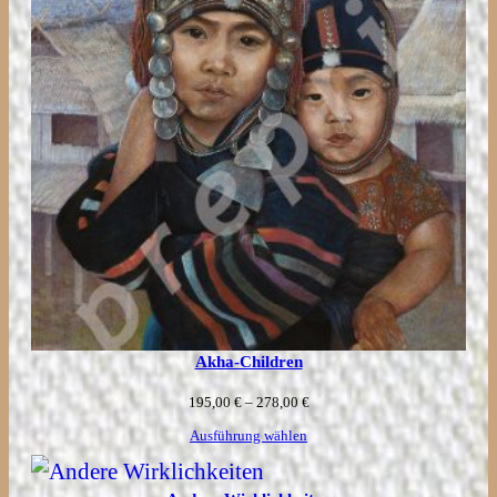
Akha-Children
Preisspanne:
195,00
€
–
278,00
€
195,00 €
Ausführung wählen
bis