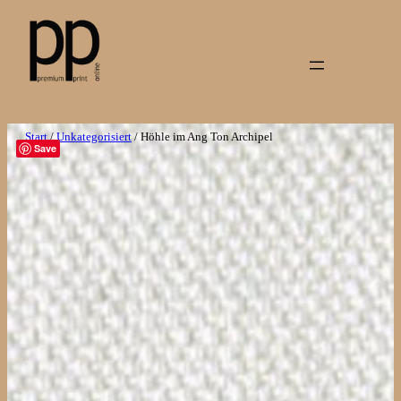
Zum
Inhalt
springen
Start
/
Unkategorisiert
/ Höhle im Ang Ton Archipel
Save