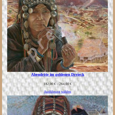
Abendröte im goldenen Dreieck
Preisspanne:
182,00
€
–
264,00
€
182,00 €
Ausführung wählen
bis
264,00 €