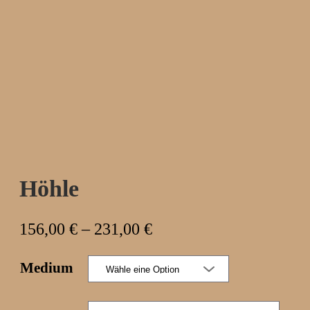
Höhle
P
156,00
€
–
231,00
€
r
Medium
e
i