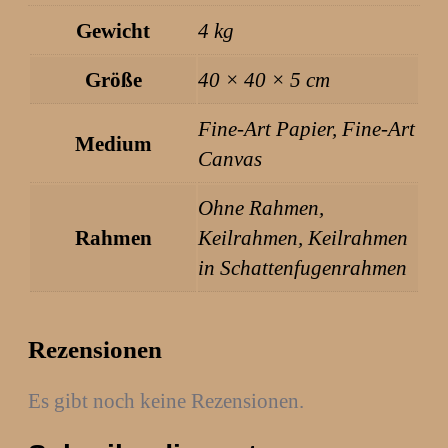
€
Gewicht
4 kg
b
i
Größe
40 × 40 × 5 cm
s
2
Fine-Art Papier, Fine-Art
Medium
3
Canvas
1
Ohne Rahmen,
,
Rahmen
Keilrahmen, Keilrahmen
0
in Schattenfugenrahmen
0
€
Rezensionen
Es gibt noch keine Rezensionen.