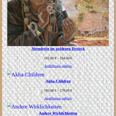
Abendröte im goldenen Dreieck
Preisspanne:
182,00
€
–
264,00
€
182,00 €
Ausführung wählen
bis
Akha-Children
264,00 €
Preisspanne:
195,00
€
–
278,00
€
195,00 €
Ausführung wählen
bis
Andere Wirklichkeiten
278,00 €