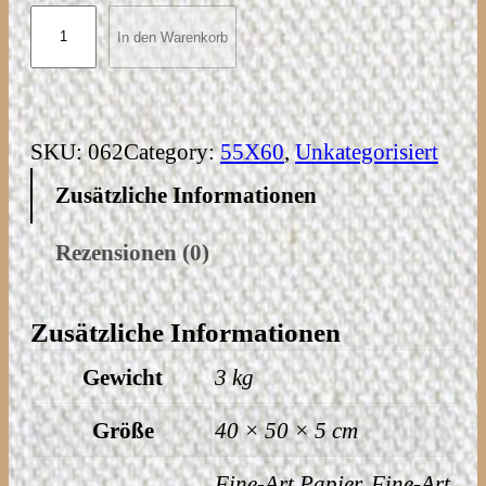
n
W
In den Warenkorb
n
a
e
s
:
s
3
e
SKU:
062
Category:
55X60
, 
Unkategorisiert
3
r
Zusätzliche Informationen
8
u
,
n
Rezensionen (0)
0
d
0
F
Zusätzliche Informationen
e
€
Gewicht
3 kg
u
b
e
Größe
40 × 50 × 5 cm
i
r
s
M
Fine-Art Papier, Fine-Art