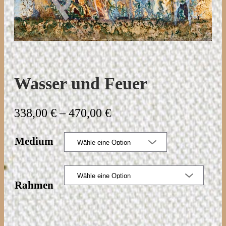
Wasser und Feuer
P
338,00
€
–
470,00
€
r
Medium
e
i
s
Rahmen
s
p
a