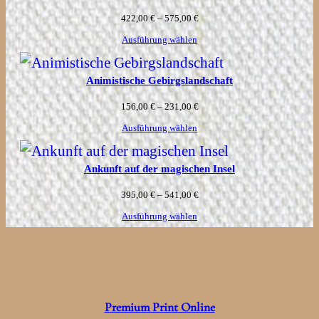
Preisspanne:
422,00
€
–
575,00
€
422,00 €
Ausführung wählen
bis
Animistische Gebirgslandschaft
575,00 €
Preisspanne:
156,00
€
–
231,00
€
156,00 €
Ausführung wählen
bis
Ankunft auf der magischen Insel
231,00 €
Preisspanne:
395,00
€
–
541,00
€
395,00 €
Ausführung wählen
bis
541,00 €
Premium Print Online