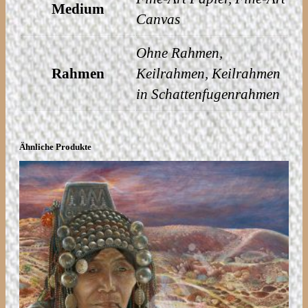
Medium
4
e
Canvas
7
n
0
Ohne Rahmen,
g
,
Rahmen
Keilrahmen, Keilrahmen
e
0
in Schattenfugenrahmen
0
Ähnliche Produkte
€