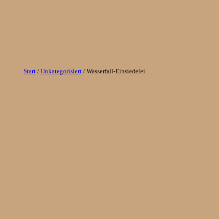
Zum
Inhalt
springen
Start
/
Unkategorisiert
/ Wasserfall-Einsiedelei