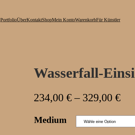
Portfolio
Über
Kontakt
Shop
Mein Konto
Warenkorb
Für Künstler
Wasserfall-Einsi
P
234,00
€
–
329,00
€
r
Medium
e