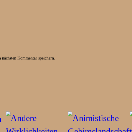
g
e
n nächsten Kommentar speichern.