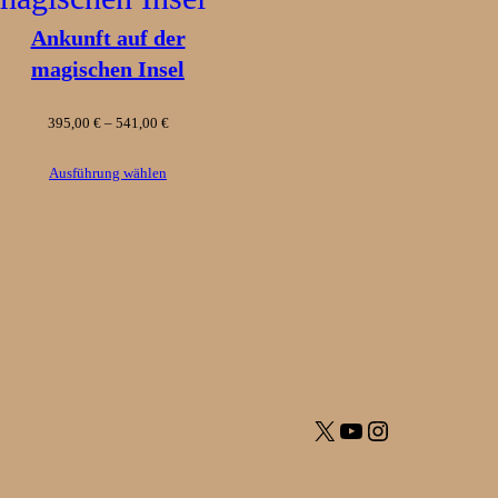
Ankunft auf der
magischen Insel
e:
Preisspanne:
395,00
€
–
541,00
€
395,00 €
Ausführung wählen
bis
541,00 €
X
YouTube
Instagram