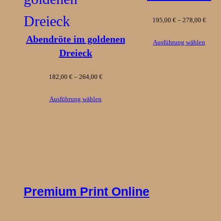
Preis
195,00
€
–
278,00
€
Abendröte im goldenen
195,0
Ausführung wählen
Dreieck
bis
Preisspanne:
182,00
€
–
264,00
€
278,0
182,00 €
Ausführung wählen
bis
264,00 €
Premium Print Online