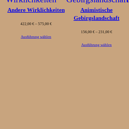
Andere Wirklichkeiten
Animistische
spanne:
Gebirgslandschaft
Preisspanne:
422,00
€
–
575,00
€
0 €
Preisspann
156,00
€
–
231,00
€
422,00 €
Ausführung wählen
156,00 €
Ausführung wählen
bis
0 €
bis
575,00 €
231,00 €